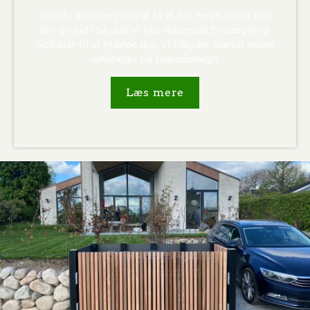
Har du en drøm, om at få et flot hegn rundt om
din grund? Så står vi hos Rosendal Brolægning
ApS klar til at hjælpe dig. Vi tilbyder blandt andet
raftehegn og bræddehegn.
Læs mere