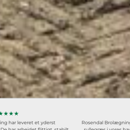
★★★★
ret et yderst
Rosendal Brolægning har udført
det flittigt, stabilt
rullegræs i vores have. Martin