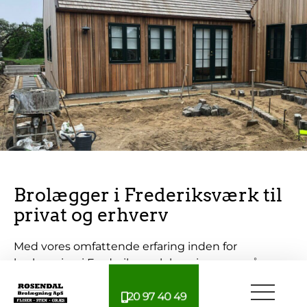
Brolægger i Frederiksværk til
privat og erhverv
Med vores omfattende erfaring inden for
brolægning i Frederiksværk har vi gennem årene
arbejdet med et utal af forskellige opgaver. Denne
20 97 40 49
erfaring gør os i stand til at håndtere