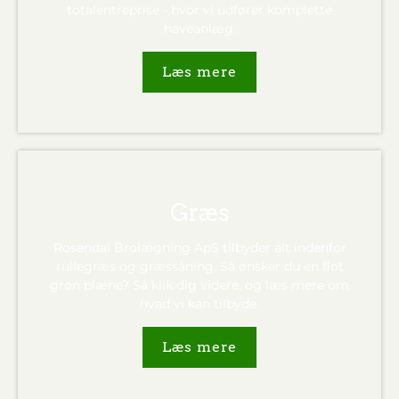
totalentreprise - hvor vi udfører komplette
haveanlæg.
Læs mere
Græs
Rosendal Brolægning ApS tilbyder alt indenfor
rullegræs og græssåning. Så ønsker du en flot
grøn plæne? Så klik dig videre, og læs mere om
hvad vi kan tilbyde.
Læs mere