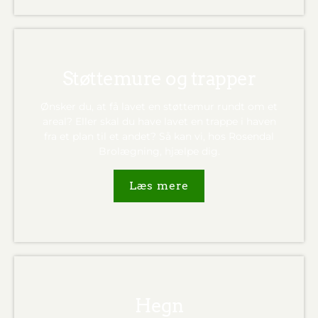
Støttemure og trapper
Ønsker du, at få lavet en støttemur rundt om et
areal? Eller skal du have lavet en trappe i haven
fra et plan til et andet? Så kan vi, hos Rosendal
Brolægning, hjælpe dig.
Læs mere
Hegn