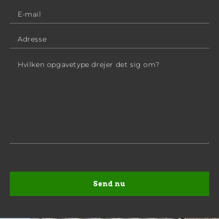
Please
leave
this
field
empty.