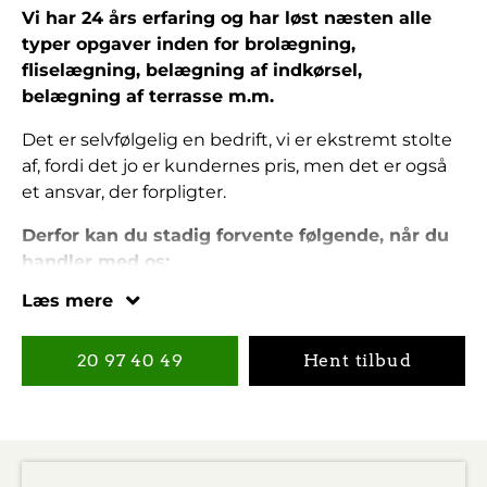
Vi har 24 års erfaring og har løst næsten alle
typer opgaver inden for brolægning,
fliselægning, belægning af indkørsel,
belægning af terrasse m.m.
Det er selvfølgelig en bedrift, vi er ekstremt stolte
af, fordi det jo er kundernes pris, men det er også
et ansvar, der forpligter.
Derfor kan du stadig forvente følgende, når du
handler med os:
Læs mere
Et hurtigt, men super gennemarbejdet tilbud
uden overraskelser på din opgave.
En rimelig pris, der ikke er steget, bare fordi vi
20 97 40 49
Hent tilbud
har papir på, at vi er blandt Danmarks bedste
brolæggere.
En opgave, der bliver udført til tiden og ikke
mindst til den pris, der er aftalt inden opstart.