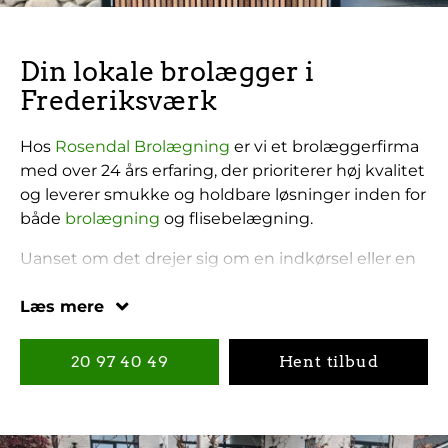
Din lokale brolægger i
Frederiksværk
Hos
Rosendal Brolægning
er vi et brolæggerfirma
med over 24 års erfaring, der prioriterer høj kvalitet
og leverer smukke og holdbare løsninger inden for
både
brolægning
og flisebelægning.
Uanset om det drejer sig om en indkørsel eller en
terrasse, går vi til hver opgave med
professionalisme og sørger for et resultat i
Læs mere
topkvalitet. Som din brolægger i Frederiksværk,
Gilleleje
og omegn har vi har et klart mål om at
20 97 40 49
Hent tilbud
tilbyde Danmarks bedste service, så du står tilbage
med et smil, når vi afslutter arbejdet og leverer det
resultat, du har drømt om.