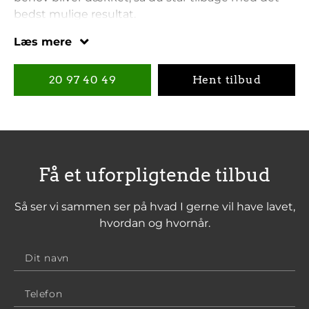
bedst mulige resultat.
Vi lægger stor vægt på godt håndværk, hvilket
Læs mere
betyder, at vi ikke forlader en opgave, før du er
100% tilfreds med udførelsen.
20 97 40 49
Hent tilbud
Få et uforpligtende tilbud
Så ser vi sammen ser på hvad I gerne vil have lavet,
hvordan og hvornår.