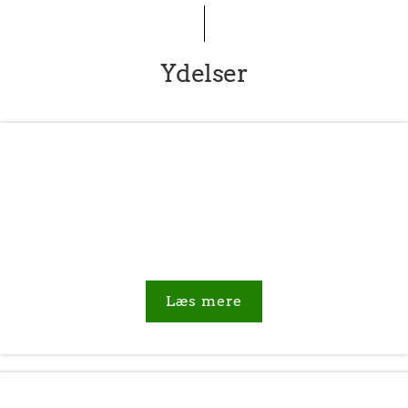
Ydelser
Belægning
Står du og mangler professionel og erfaren
hjælp til brolægning, er Rosendal Brolægning
ApS de helt rigtige til opgaven.
Læs mere