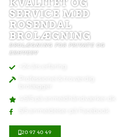
KVALITET OG
SERVICE MED
ROSENDAL
BROLÆGNING
BROLÆGNING FOR PRIVATE OG
ERHVERV
+24 års erfaring
Professionel & troværdig
brolægger
4,9/5 på anmeldhåndværker.dk
5/5 anmeldelser på Facebook
20 97 40 49