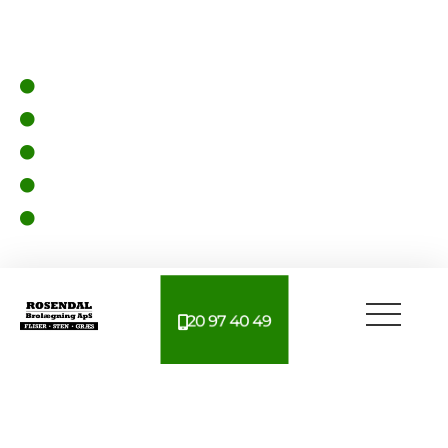
er inden for brolægning og haveanlæg. Nedenfor
kan du se de services vi tilbyder:
Brolægning
Haveanlæg
Græs
Støttemure og trapper
Hegn
20 97 40 49
Kontakt os og book et
uforpligtende møde