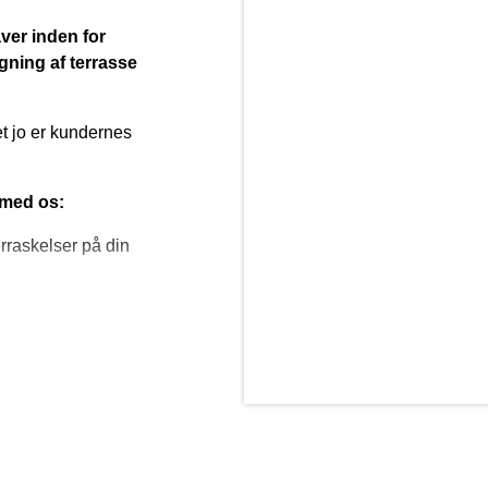
aver inden for
gning af terrasse
det jo er kundernes
 med os:
rraskelser på din
ir på, at vi er blandt
den pris, der er aftalt
 om, hvor langt vi er
Kyndby, som du kan