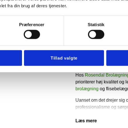
blandt andet raftehegn og bræddehegn
et fra din brug af deres tjenester.
Læs mere
Præferencer
Statistik
Din lokale
Tillad valgte
Hos
Rosendal Brolægnin
prioriterer høj kvalitet o
brolægning
og flisebelæg
Uanset om det drejer sig o
professionalisme og sørger
Kirke Værløse
og omegn ha
service, så du står tilbage 
Læs mere
du har drømt om.