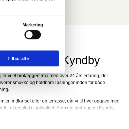
.
Marketing
 brolægger i Kyndby
Tillad alle
g
er vi et brolæggerfirma med over 24 års erfaring, der
g leverer smukke og holdbare løsninger inden for både
ning.
m en indkørsel eller en terrasse, går vi til hver opgave med
 for et resultat i topkvalitet. Som din brolægger i Kyndby,
r vi har et klart mål om at tilbyde Danmarks bedste
med et smil, når vi afslutter arbejdet og leverer det resultat,