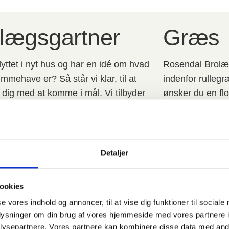
lægsgartner
Græs
lyttet i nyt hus og har en idé om hvad
Rosendal Brolæg
mmehave er? Så står vi klar, til at
indenfor rulleg
 dig med at komme i mål. Vi tilbyder
ønsker du en flo
totalentreprise - hvor vi udfører
videre, og læs m
tte haveanlæg.
Læs mere
 mere
Detaljer
r
Hegn
ookies
se vores indhold og annoncer, til at vise dig funktioner til sociale
 Eller skal du
Har du en drøm, om at få et flot hegn r
oplysninger om din brug af vores hjemmeside med vores partnere i
å kan vi, hos
vi hos Rosendal Brolægning ApS klar til 
ysepartnere. Vores partnere kan kombinere disse data med andr