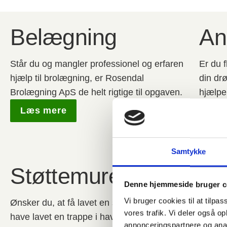
Belægning
An
Står du og mangler professionel og erfaren
Er du f
hjælp til brolægning, er Rosendal
din drø
Brolægning ApS de helt rigtige til opgaven.
hjælpe
nemlig 
Læs mere
komple
Læs
Samtykke
Støttemure og trappe
Denne hjemmeside bruger c
Vi bruger cookies til at tilpas
Ønsker du, at få lavet en støttemur rundt om et areal?
vores trafik. Vi deler også 
have lavet en trappe i haven fra et plan til et andet? S
annonceringspartnere og anal