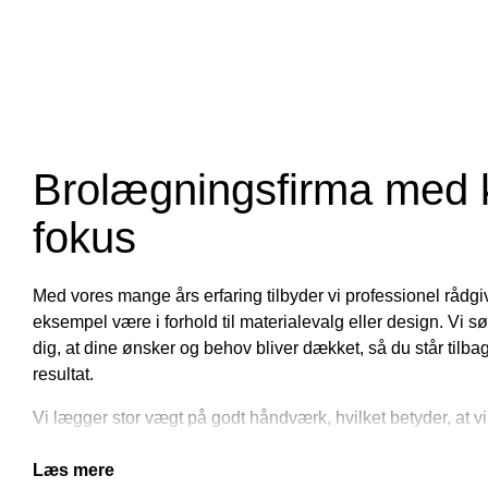
Brolægningsfirma med 
fokus
Med vores mange års erfaring tilbyder vi professionel rådgi
eksempel være i forhold til materialevalg eller design. Vi s
dig, at dine ønsker og behov bliver dækket, så du står tilb
resultat.
Vi lægger stor vægt på godt håndværk, hvilket betyder, at vi
før du er 100% tilfreds med udførelsen.
Læs mere