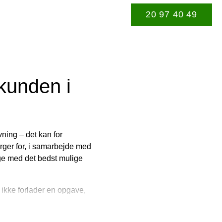
20 97 40 49
For os er det altafgørende,
projekt, og vores rolle er 
tydelig kommunikation gen
faglige ekspertise, rådgiv
hensigtsmæssige løsning. V
gensidig og ærlig dialog h
kunden i
opleve, at vores ord ikke b
vning – det kan for
ørger for, i samarbejde med
age med det bedst mulige
 ikke forlader en opgave,