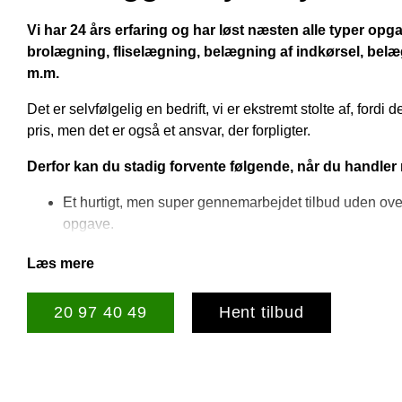
Vi har 24 års erfaring og har løst næsten alle typer opg
brolægning, fliselægning, belægning af indkørsel, belæ
m.m.
Det er selvfølgelig en bedrift, vi er ekstremt stolte af, fordi 
pris, men det er også et ansvar, der forpligter.
Derfor kan du stadig forvente følgende, når du handler
Et hurtigt, men super gennemarbejdet tilbud uden ove
opgave.
En rimelig pris, der ikke er steget, bare fordi vi har pap
Læs mere
Danmarks bedste brolæggere.
En opgave, der bliver udført til tiden og ikke mindst til 
inden opstart.
20 97 40 49
Hent tilbud
Skarp og konkret kommunikation, så du aldrig er i tvivl
med din opgave.
Ikke mindst samme gode service fra en brolægger i 
regne med.