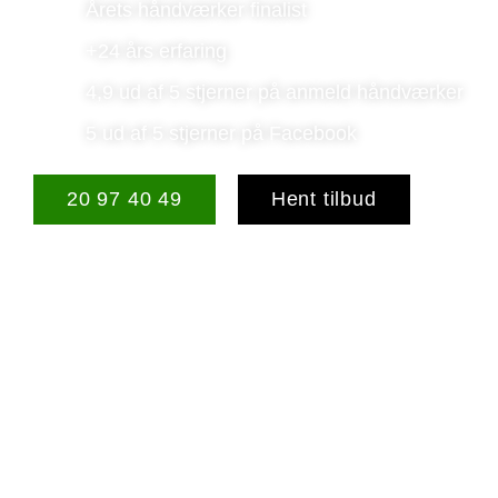
Årets håndværker finalist
+24 års erfaring
4,9 ud af 5 stjerner på anmeld håndværker
5 ud af 5 stjerner på Facebook
20 97 40 49
Hent tilbud