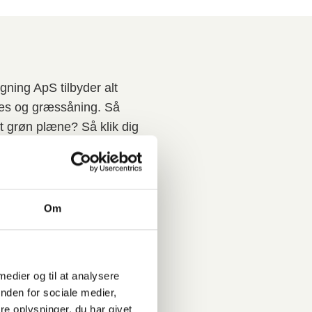
ning ApS tilbyder alt
ræs og græssåning. Så
t grøn plæne? Så klik dig
ere om hvad vi kan tilbyde.
Om
 medier og til at analysere
undt om din grund? Så står
nden for sociale medier,
at hjælpe dig. Vi tilbyder
e oplysninger, du har givet