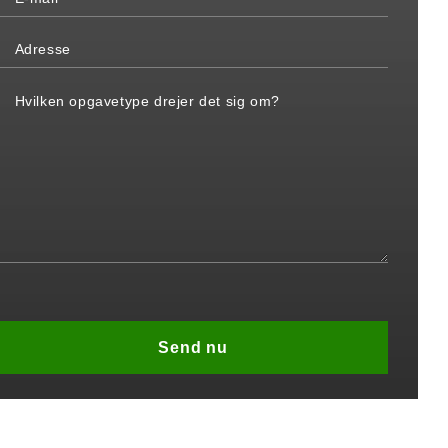
Please
leave
this
field
empty.