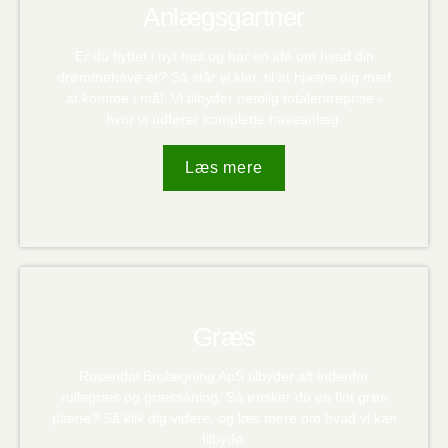
Anlægsgartner
Er du flyttet i nyt hus og har en idé om hvad din
drømmehave er? Så står vi klar, til at hjælpe dig med
at komme i mål. Vi tilbyder nemlig totalentreprise -
hvor vi udfører komplette haveanlæg.
Læs mere
Græs
Rosendal Brolægning ApS tilbyder alt indenfor
rullegræs og græssåning. Så ønsker du en flot grøn
plæne? Så klik dig videre, og læs mere om hvad vi kan
tilbyde.