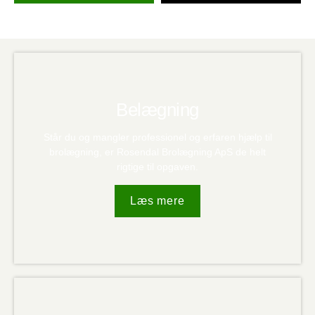
brolæggere.
En opgave, der bliver udført til tiden og ikke mindst
til den pris, der er aftalt inden opstart.
Skarp og konkret kommunikation, så du aldrig er i
tvivl om, hvor langt vi er med din opgave.
Ikke mindst samme gode service fra en brolægger i
Lyngerup, som du kan regne med.
Belægning
Står du og mangler professionel og erfaren hjælp til
brolægning, er Rosendal Brolægning ApS de helt
rigtige til opgaven.
Læs mere