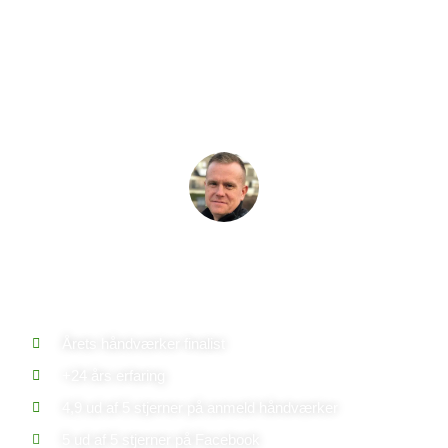
Årets håndværker finalist
+24 års erfaring
4,9 ud af 5 stjerner på anmeld håndværker
5 ud af 5 stjerner på Facebook