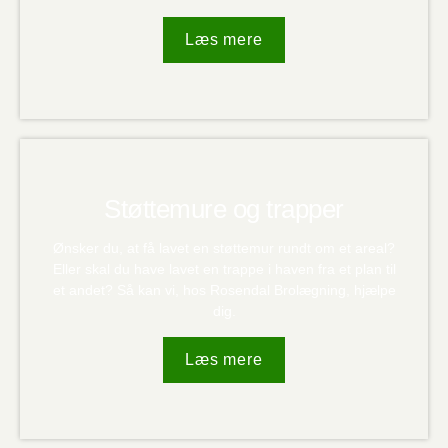
Læs mere
Støttemure og trapper
Ønsker du, at få lavet en støttemur rundt om et areal?
Eller skal du have lavet en trappe i haven fra et plan til
et andet? Så kan vi, hos Rosendal Brolægning, hjælpe
dig.
Læs mere