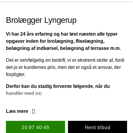
Brolægger Lyngerup
Vi har 24 års erfaring og har løst næsten alle typer
opgaver inden for brolægning, fliselægning,
belægning af indkørsel, belægning af terrasse m.m.
Det er selvfølgelig en bedrift, vi er ekstremt stolte af, fordi
det jo er kundernes pris, men det er også et ansvar, der
forpligter.
Derfor kan du stadig forvente følgende, når du
handler med os:
Et hurtigt, men super gennemarbejdet tilbud uden
Læs mere
overraskelser på din opgave.
En rimelig pris, der ikke er steget, bare fordi vi har
papir på, at vi er blandt Danmarks bedste
20 97 40 49
Hent tilbud