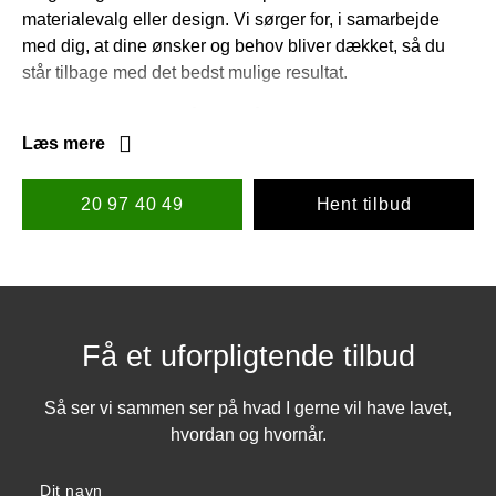
materialevalg eller design. Vi sørger for, i samarbejde
med dig, at dine ønsker og behov bliver dækket, så du
står tilbage med det bedst mulige resultat.
Vi lægger stor vægt på godt håndværk, hvilket betyder, at
vi ikke forlader en opgave, før du er 100% tilfreds med
Læs mere
udførelsen.
20 97 40 49
Hent tilbud
Få et uforpligtende tilbud
Så ser vi sammen ser på hvad I gerne vil have lavet,
hvordan og hvornår.