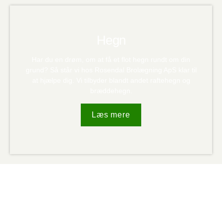
Hegn
Har du en drøm, om at få et flot hegn rundt om din
grund? Så står vi hos Rosendal Brolægning ApS klar til
at hjælpe dig. Vi tilbyder blandt andet raftehegn og
bræddehegn.
Læs mere