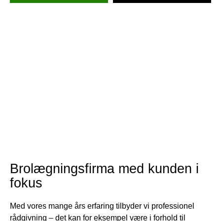
har drømt om.
For os er det altafgørende, at projektet udføres efter dine
ønsker og behov. Det er dit projekt, og vores rolle er at
gøre dine visioner til virkelighed. Vi værdsætter åben og
tydelig kommunikation gennem hele processen, og vi står
til rådighed med vores faglige ekspertise, rådgivning og
vejledning for at sikre, at du får den bedste og mest
hensigtsmæssige løsning. Vi er stolte af vores
professionelle tilgang og vægter gensidig og ærlig dialog
højt. Når du vælger os som din brolægger i Lyngerup, vil
du opleve, at vores ord ikke blot er tomme løfter.
Brolægningsfirma med kunden i
fokus
Med vores mange års erfaring tilbyder vi professionel
rådgivning – det kan for eksempel være i forhold til