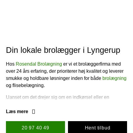
Din lokale brolægger i Lyngerup
Hos
Rosendal Brolægning
er vi et brolæggerfirma med
over 24 års erfaring, der prioriterer høj kvalitet og leverer
smukke og holdbare løsninger inden for både
brolægning
og flisebelægning.
Uanset om det drejer sig om en indkørsel eller en
terrasse, går vi til hver opgave med professionalisme og
sørger for et resultat i topkvalitet. Som din brolægger i
Læs mere
Lyngerup,
Orø
og omegn har vi har et klart mål om at
tilbyde Danmarks bedste service, så du står tilbage med
20 97 40 49
Hent tilbud
et smil, når vi afslutter arbejdet og leverer det resultat, du