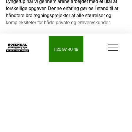
Lyngerup har vi gennem årene arbejdet med et utal af
forskellige opgaver. Denne erfaring gør os i stand til at
håndtere brolægningsprojekter af alle størrelser og
kompleksiteter for både private og erhvervskunder.
Vi udfører næsten alle typer opgaver inden for
brolægning og haveanlæg. Vi garanterer et slutresultat af
Læs mere
i høj kvalitet, så du kan trygt lade os tage hånd om
20 97 40 49
arbejdet. Der er mange muligheder, og det kan alt
20 97 40 49
Hent tilbud
sammen lade sig gøre, for med vores erfaring og
faglighed, ender du altid med en løsning du kan være
glad for i flere år fremover