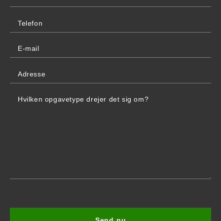
Please
leave
this
field